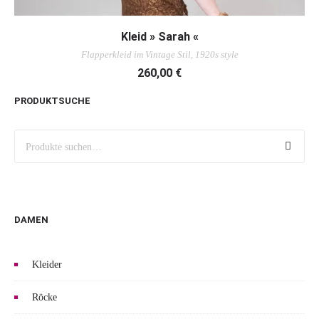
AUSFÜHRUNG WÄHLEN
Kleid » Sarah «
Flapperkleid im Vintage Stil, 1920s style
260,00
€
PRODUKTSUCHE
Suche
DAMEN
Kleider
Röcke