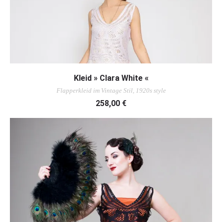
AUSFÜHRUNG WÄHLEN
Kleid » Clara White «
Flapperkleid im Vintage Stil, 1920s style
258,00
€