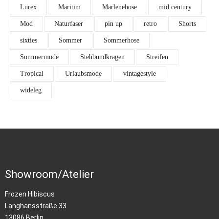
Lurex
Maritim
Marlenehose
mid century
Mod
Naturfaser
pin up
retro
Shorts
sixties
Sommer
Sommerhose
Sommermode
Stehbundkragen
Streifen
Tropical
Urlaubsmode
vintagestyle
wideleg
Showroom/Atelier
Frozen Hibiscus
Langhansstraße 33
13086 Berlin