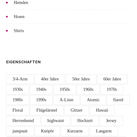
Hemden
Hosen
Shirts
EIGENSCHAFTEN
3/4-Arm
40er Jahre
50er Jahre
60er Jahre
1930s
1940s
1950s
1960s
1970s
1980s
1990s
A-Linie
Atomic
flared
Floral
Flügelärmel
Glitzer
Hawaii
Herrenhemd
highwaist
Hochzeit
Jersey
jumpsuit
Knöpfe
Kurzarm
Langarm