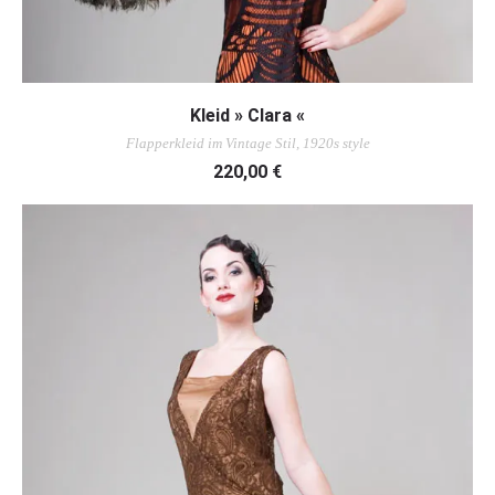
AUSFÜHRUNG WÄHLEN
Kleid » Clara «
Flapperkleid im Vintage Stil, 1920s style
220,00
€