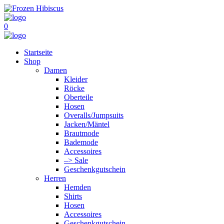
0
Startseite
Shop
Damen
Kleider
Röcke
Oberteile
Hosen
Overalls/Jumpsuits
Jacken/Mäntel
Brautmode
Bademode
Accessoires
–> Sale
Geschenkgutschein
Herren
Hemden
Shirts
Hosen
Accessoires
Geschenkgutschein