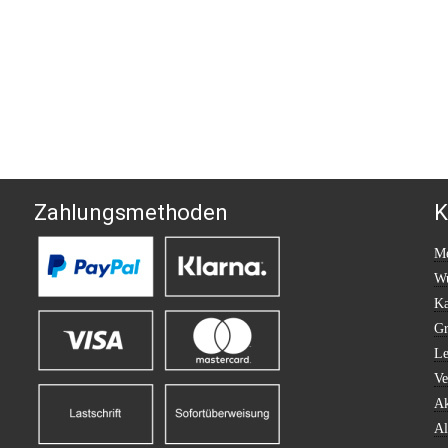
Zahlungsmethoden
K
Me
Wu
Ka
Gr
Le
Ve
Ak
Al