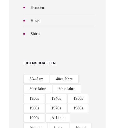
Hemden
Hosen
Shirts
EIGENSCHAFTEN
3/4-Arm
40er Jahre
50er Jahre
60er Jahre
1930s
1940s
1950s
1960s
1970s
1980s
1990s
A-Linie
Atomic
flared
Floral