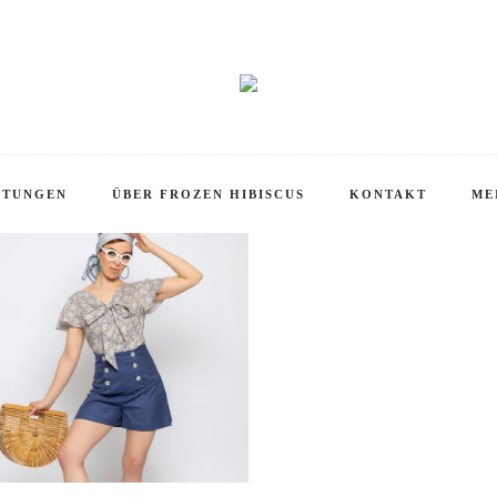
Startseite
Produkte verschlagwortet mit „Blau“
KOMMEN IN UNSEREM ONLINE SHOP!
Sale!
STUNGEN
ÜBER FROZEN HIBISCUS
KONTAKT
ME