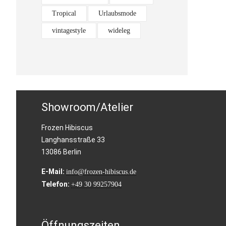
Tropical
Urlaubsmode
vintagestyle
wideleg
Showroom/Atelier
Frozen Hibiscus
Langhansstraße 33
13086 Berlin
E-Mail:
info@frozen-hibiscus.de
Telefon:
+49 30 99257904
Öffnungszeiten