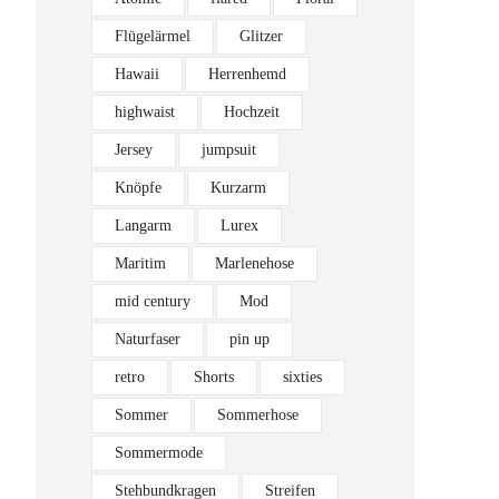
Flügelärmel
Glitzer
Hawaii
Herrenhemd
highwaist
Hochzeit
Jersey
jumpsuit
Knöpfe
Kurzarm
Langarm
Lurex
Maritim
Marlenehose
mid century
Mod
Naturfaser
pin up
retro
Shorts
sixties
Sommer
Sommerhose
Sommermode
Stehbundkragen
Streifen