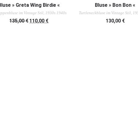
AUSFÜHRUNG WÄHLEN
AUSFÜHRUNG WÄHLEN
Bluse » Greta Wing Birdie «
Bluse » Bon Bon «
ppenbluse im Vintage Stil, 1930s 1940s
Turtleneckbluse im Vintage Stil, 19
135,00
€
110,00
€
130,00
€