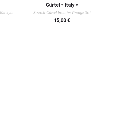
AUSFÜHRUNG WÄHLEN
Gürtel » Italy «
50s style
Stretch-Gürtel breit im Vintage Stil
15,00
€