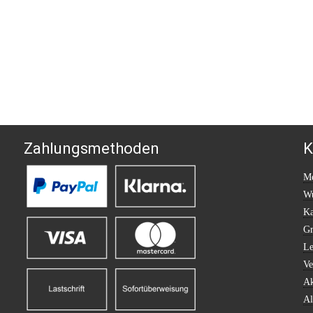
Zahlungsmethoden
K
Me
Wu
Ka
Gr
Le
Ve
Ak
Al