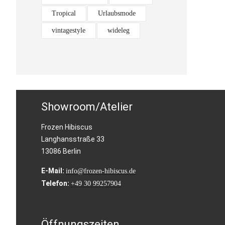
Tropical
Urlaubsmode
vintagestyle
wideleg
Showroom/Atelier
Frozen Hibiscus
Langhansstraße 33
13086 Berlin
E-Mail:
info@frozen-hibiscus.de
Telefon:
+49 30 99257904
Öffnungszeiten