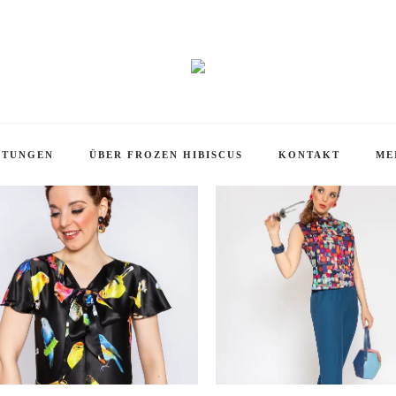
Startseite
Produkte verschlagwortet mit „bunt“
KOMMEN IN UNSEREM ONLINE SHOP!
Sale!
STUNGEN
ÜBER FROZEN HIBISCUS
KONTAKT
ME