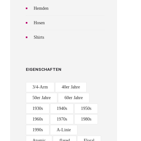
Hemden
Hosen
Shirts
EIGENSCHAFTEN
3/4-Arm
40er Jahre
50er Jahre
60er Jahre
1930s
1940s
1950s
1960s
1970s
1980s
1990s
A-Linie
Atomic
flared
Floral