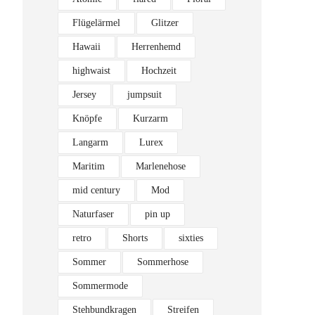
Flügelärmel
Glitzer
Hawaii
Herrenhemd
highwaist
Hochzeit
Jersey
jumpsuit
Knöpfe
Kurzarm
Langarm
Lurex
Maritim
Marlenehose
mid century
Mod
Naturfaser
pin up
retro
Shorts
sixties
Sommer
Sommerhose
Sommermode
Stehbundkragen
Streifen