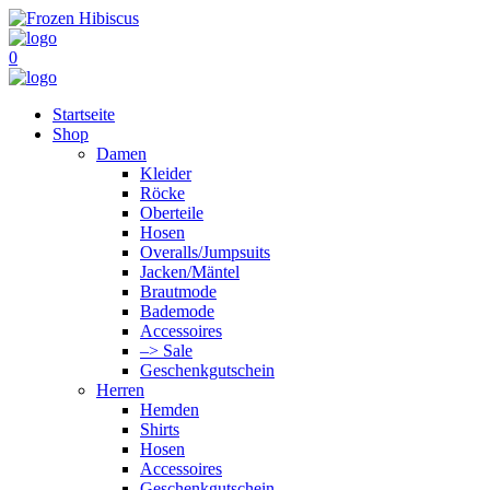
0
Startseite
Shop
Damen
Kleider
Röcke
Oberteile
Hosen
Overalls/Jumpsuits
Jacken/Mäntel
Brautmode
Bademode
Accessoires
–> Sale
Geschenkgutschein
Herren
Hemden
Shirts
Hosen
Accessoires
Geschenkgutschein