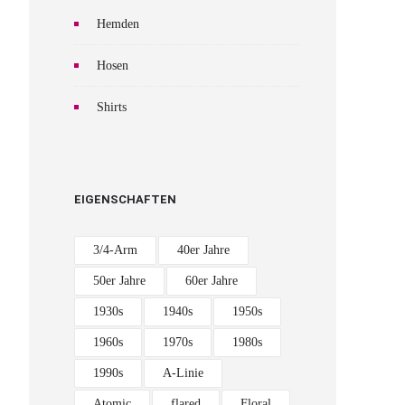
Hemden
Hosen
Shirts
EIGENSCHAFTEN
3/4-Arm
40er Jahre
50er Jahre
60er Jahre
1930s
1940s
1950s
1960s
1970s
1980s
1990s
A-Linie
Atomic
flared
Floral