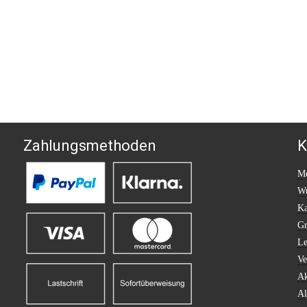
Zahlungsmethoden
K
Me
Wu
Ka
Gr
Le
Ve
Ak
Al