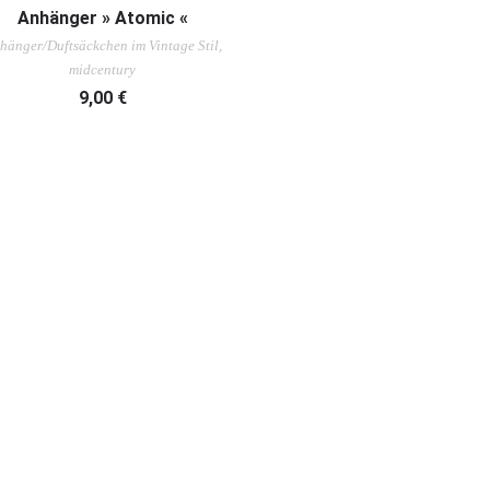
AUSFÜHRUNG WÄHLEN
Anhänger » Atomic «
hänger/Duftsäckchen im Vintage Stil,
midcentury
9,00
€