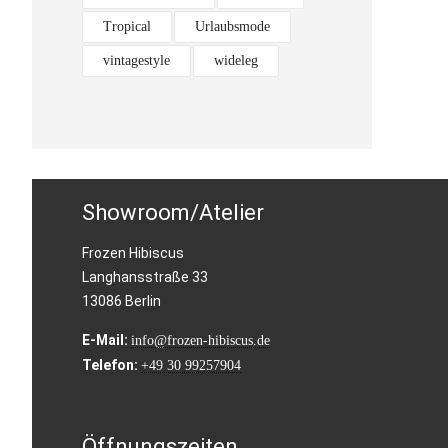
Tropical
Urlaubsmode
vintagestyle
wideleg
Showroom/Atelier
Frozen Hibiscus
Langhansstraße 33
13086 Berlin
E-Mail:
info@frozen-hibiscus.de
Telefon:
+49 30 99257904
Öffnungszeiten