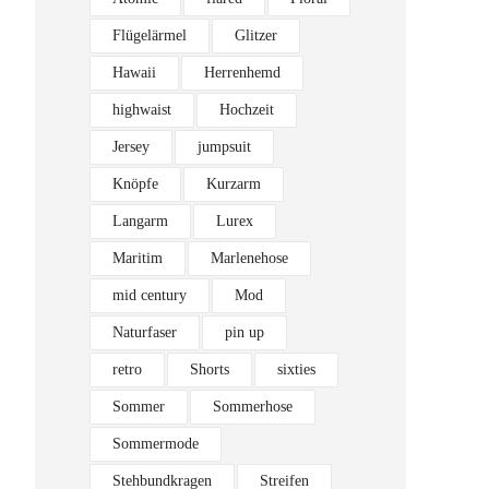
Flügelärmel
Glitzer
Hawaii
Herrenhemd
highwaist
Hochzeit
Jersey
jumpsuit
Knöpfe
Kurzarm
Langarm
Lurex
Maritim
Marlenehose
mid century
Mod
Naturfaser
pin up
retro
Shorts
sixties
Sommer
Sommerhose
Sommermode
Stehbundkragen
Streifen