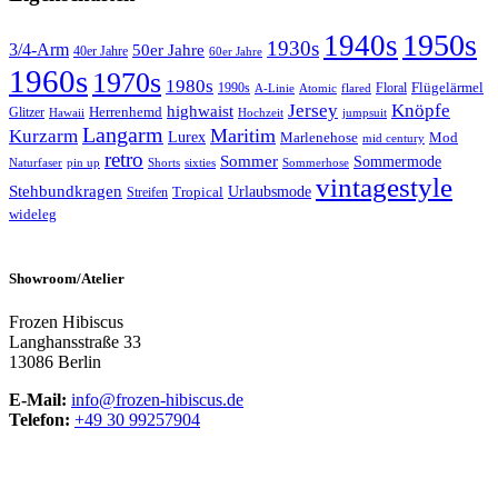
1950s
1940s
1930s
3/4-Arm
50er Jahre
40er Jahre
60er Jahre
1960s
1970s
1980s
Flügelärmel
1990s
Floral
A-Linie
Atomic
flared
Jersey
Knöpfe
highwaist
Herrenhemd
Glitzer
Hawaii
Hochzeit
jumpsuit
Langarm
Maritim
Kurzarm
Lurex
Marlenehose
Mod
mid century
retro
Sommer
Sommermode
Sommerhose
Naturfaser
pin up
Shorts
sixties
vintagestyle
Stehbundkragen
Urlaubsmode
Tropical
Streifen
wideleg
Showroom/Atelier
Frozen Hibiscus
Langhansstraße 33
13086 Berlin
E-Mail:
info@frozen-hibiscus.de
Telefon:
+49 30 99257904