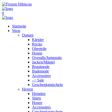
0
Startseite
Shop
Damen
Kleider
Röcke
Oberteile
Hosen
Overalls/Jumpsuits
Jacken/Mäntel
Brautmode
Bademode
Accessoires
–> Sale
Geschenkgutschein
Herren
Hemden
Shirts
Hosen
Accessoires
Geschenkgutschein