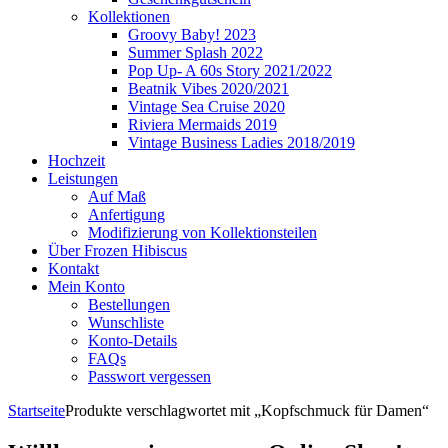
Kollektionen
Groovy Baby! 2023
Summer Splash 2022
Pop Up- A 60s Story 2021/2022
Beatnik Vibes 2020/2021
Vintage Sea Cruise 2020
Riviera Mermaids 2019
Vintage Business Ladies 2018/2019
Hochzeit
Leistungen
Auf Maß
Anfertigung
Modifizierung von Kollektionsteilen
Über Frozen Hibiscus
Kontakt
Mein Konto
Bestellungen
Wunschliste
Konto-Details
FAQs
Passwort vergessen
Startseite
Produkte verschlagwortet mit „Kopfschmuck für Damen“