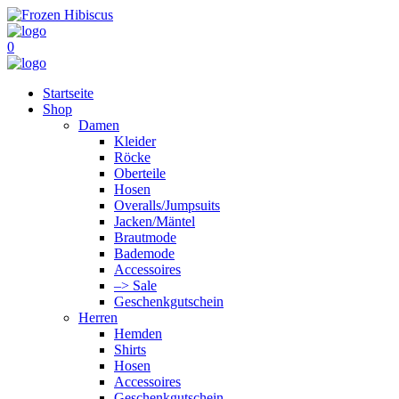
0
Startseite
Shop
Damen
Kleider
Röcke
Oberteile
Hosen
Overalls/Jumpsuits
Jacken/Mäntel
Brautmode
Bademode
Accessoires
–> Sale
Geschenkgutschein
Herren
Hemden
Shirts
Hosen
Accessoires
Geschenkgutschein