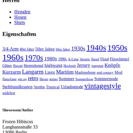
Herren
Hemden
Hosen
Shirts
Eigenschaften
1950s
1940s
1930s
3/4-Arm
50er Jahre
40er Jahre
60er Jahre
1960s
1970s
1980s
Flügelärmel
1990s
Floral
A-Linie
Atomic
flared
Jersey
Knöpfe
highwaist
Herrenhemd
Glitzer
Hawaii
Hochzeit
jumpsuit
Langarm
Maritim
Kurzarm
Lurex
Marlenehose
Mod
mid century
retro
Sommer
Sommermode
Sommerhose
Naturfaser
pin up
Shorts
sixties
vintagestyle
Stehbundkragen
Urlaubsmode
Tropical
Streifen
wideleg
Showroom/Atelier
Frozen Hibiscus
Langhansstraße 33
13086 Berlin