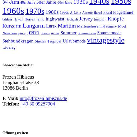
1950s
1940s
1930s
3/4-Arm
50er Jahre
40er Jahre
60er Jahre
1960s
1970s
1980s
Flügelärmel
1990s
Floral
A-Linie
Atomic
flared
Jersey
Knöpfe
highwaist
Herrenhemd
Glitzer
Hawaii
Hochzeit
jumpsuit
Langarm
Maritim
Kurzarm
Lurex
Marlenehose
Mod
mid century
retro
Sommer
Sommermode
Sommerhose
Naturfaser
pin up
Shorts
sixties
vintagestyle
Stehbundkragen
Urlaubsmode
Tropical
Streifen
wideleg
Showroom/Atelier
Frozen Hibiscus
Langhansstraße 33
13086 Berlin
E-Mail:
info@frozen-hibiscus.de
Telefon:
+49 30 99257904
Öffnungszeiten