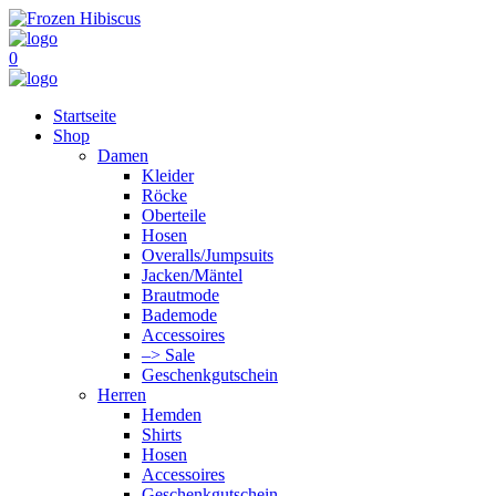
0
Startseite
Shop
Damen
Kleider
Röcke
Oberteile
Hosen
Overalls/Jumpsuits
Jacken/Mäntel
Brautmode
Bademode
Accessoires
–> Sale
Geschenkgutschein
Herren
Hemden
Shirts
Hosen
Accessoires
Geschenkgutschein