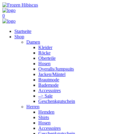
0
Startseite
Shop
Damen
Kleider
Röcke
Oberteile
Hosen
Overalls/Jumpsuits
Jacken/Mäntel
Brautmode
Bademode
Accessoires
–> Sale
Geschenkgutschein
Herren
Hemden
Shirts
Hosen
Accessoires
Geschenkgutschein