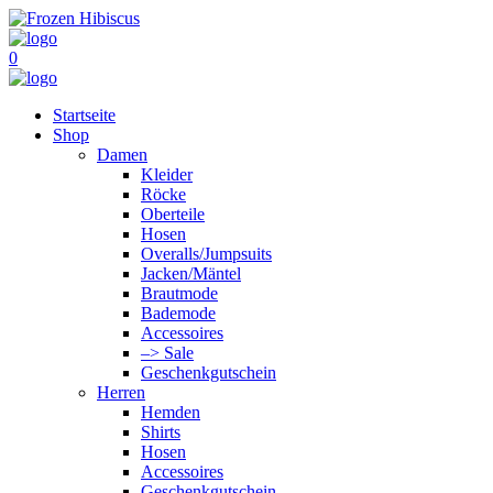
0
Startseite
Shop
Damen
Kleider
Röcke
Oberteile
Hosen
Overalls/Jumpsuits
Jacken/Mäntel
Brautmode
Bademode
Accessoires
–> Sale
Geschenkgutschein
Herren
Hemden
Shirts
Hosen
Accessoires
Geschenkgutschein