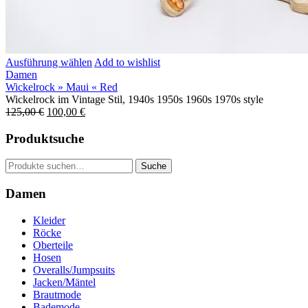
Ausführung wählen
Add to wishlist
Damen
Wickelrock » Maui « Red
Wickelrock im Vintage Stil, 1940s 1950s 1960s 1970s style
125,00
€
100,00
€
Produktsuche
Suche
Suche
nach:
Damen
Kleider
Röcke
Oberteile
Hosen
Overalls/Jumpsuits
Jacken/Mäntel
Brautmode
Bademode