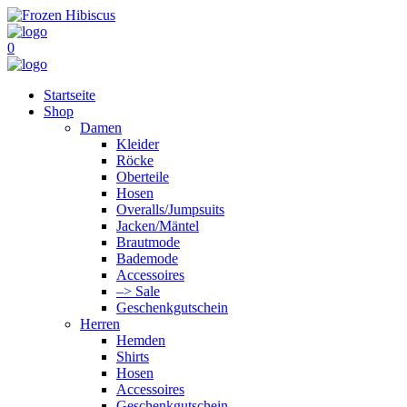
0
Startseite
Shop
Damen
Kleider
Röcke
Oberteile
Hosen
Overalls/Jumpsuits
Jacken/Mäntel
Brautmode
Bademode
Accessoires
–> Sale
Geschenkgutschein
Herren
Hemden
Shirts
Hosen
Accessoires
Geschenkgutschein