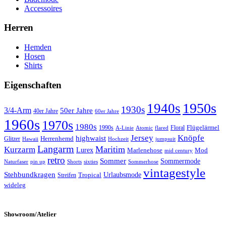
Accessoires
Herren
Hemden
Hosen
Shirts
Eigenschaften
1950s
1940s
1930s
3/4-Arm
50er Jahre
40er Jahre
60er Jahre
1960s
1970s
1980s
Flügelärmel
1990s
Floral
A-Linie
Atomic
flared
Jersey
Knöpfe
highwaist
Herrenhemd
Glitzer
Hawaii
Hochzeit
jumpsuit
Langarm
Maritim
Kurzarm
Lurex
Marlenehose
Mod
mid century
retro
Sommer
Sommermode
Sommerhose
Naturfaser
pin up
Shorts
sixties
vintagestyle
Stehbundkragen
Urlaubsmode
Tropical
Streifen
wideleg
Showroom/Atelier