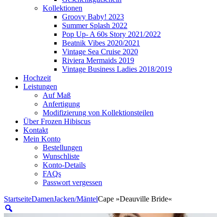
Kollektionen
Groovy Baby! 2023
Summer Splash 2022
Pop Up- A 60s Story 2021/2022
Beatnik Vibes 2020/2021
Vintage Sea Cruise 2020
Riviera Mermaids 2019
Vintage Business Ladies 2018/2019
Hochzeit
Leistungen
Auf Maß
Anfertigung
Modifizierung von Kollektionsteilen
Über Frozen Hibiscus
Kontakt
Mein Konto
Bestellungen
Wunschliste
Konto-Details
FAQs
Passwort vergessen
Startseite
Damen
Jacken/Mäntel
Cape »Deauville Bride«