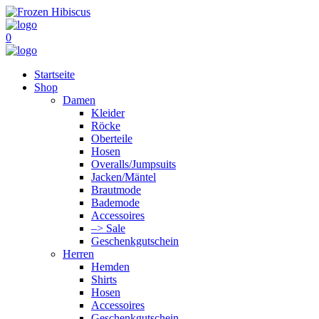
0
Startseite
Shop
Damen
Kleider
Röcke
Oberteile
Hosen
Overalls/Jumpsuits
Jacken/Mäntel
Brautmode
Bademode
Accessoires
–> Sale
Geschenkgutschein
Herren
Hemden
Shirts
Hosen
Accessoires
Geschenkgutschein