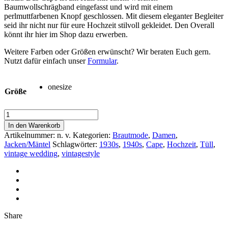
Baumwollschrägband eingefasst und wird mit einem
perlmuttfarbenen Knopf geschlossen. Mit diesem eleganter Begleiter
seid ihr nicht nur für eure Hochzeit stilvoll gekleidet. Den Overall
könnt ihr hier im Shop dazu erwerben.
Weitere Farben oder Größen erwünscht? Wir beraten Euch gern.
Nutzt dafür einfach unser
Formular
.
onesize
Größe
Cape
»Deauville
In den Warenkorb
Bride«
Artikelnummer:
n. v.
Kategorien:
Brautmode
,
Damen
,
Menge
Jacken/Mäntel
Schlagwörter:
1930s
,
1940s
,
Cape
,
Hochzeit
,
Tüll
,
vintage wedding
,
vintagestyle
Share