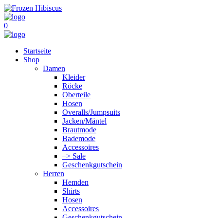
0
Startseite
Shop
Damen
Kleider
Röcke
Oberteile
Hosen
Overalls/Jumpsuits
Jacken/Mäntel
Brautmode
Bademode
Accessoires
–> Sale
Geschenkgutschein
Herren
Hemden
Shirts
Hosen
Accessoires
Geschenkgutschein