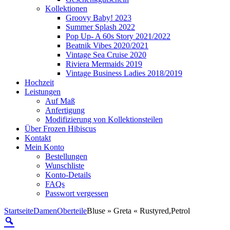
Kollektionen
Groovy Baby! 2023
Summer Splash 2022
Pop Up- A 60s Story 2021/2022
Beatnik Vibes 2020/2021
Vintage Sea Cruise 2020
Riviera Mermaids 2019
Vintage Business Ladies 2018/2019
Hochzeit
Leistungen
Auf Maß
Anfertigung
Modifizierung von Kollektionsteilen
Über Frozen Hibiscus
Kontakt
Mein Konto
Bestellungen
Wunschliste
Konto-Details
FAQs
Passwort vergessen
Startseite
Damen
Oberteile
Bluse » Greta « Rustyred,Petrol