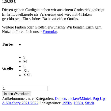
129,00
€
Diesen gelben Cardigan haben wir aus einem Grobstrick gefertigt.
Er hat Kugelknöpfe als Verzierung und wird mit 4 Haken
geschlossen. Ein schönes Basic zu vielen Outfits.
Weitere Farben oder Größen erwünscht? Wir beraten Euch gern.
Nutzt dafür einfach unser
Formular
.
Farbe
S
M
L
Größe
XL
XXL
Cardigan
»
In den Warenkorb
Leslie
Artikelnummer:
n. v.
Kategorien:
Damen
,
Jacken/Mäntel
,
Pop Up-
«
A 60s Story 2021/2022
Schlagwörter:
1950s
,
1960s
,
Strick
Menge