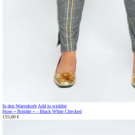
In den Warenkorb
Add to wishlist
Hose » Brigitte « – Black White Checked
155,00
€