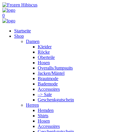
0
Startseite
Shop
Damen
Kleider
Röcke
Oberteile
Hosen
Overalls/Jumpsuits
Jacken/Mäntel
Brautmode
Bademode
Accessoires
–> Sale
Geschenkgutschein
Herren
Hemden
Shirts
Hosen
Accessoires
Geschenkgutschein