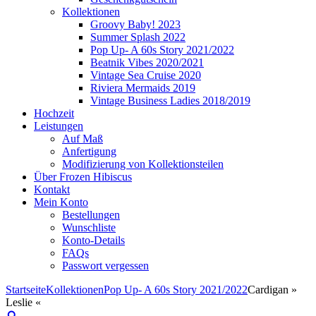
Kollektionen
Groovy Baby! 2023
Summer Splash 2022
Pop Up- A 60s Story 2021/2022
Beatnik Vibes 2020/2021
Vintage Sea Cruise 2020
Riviera Mermaids 2019
Vintage Business Ladies 2018/2019
Hochzeit
Leistungen
Auf Maß
Anfertigung
Modifizierung von Kollektionsteilen
Über Frozen Hibiscus
Kontakt
Mein Konto
Bestellungen
Wunschliste
Konto-Details
FAQs
Passwort vergessen
Startseite
Kollektionen
Pop Up- A 60s Story 2021/2022
Cardigan »
Leslie «