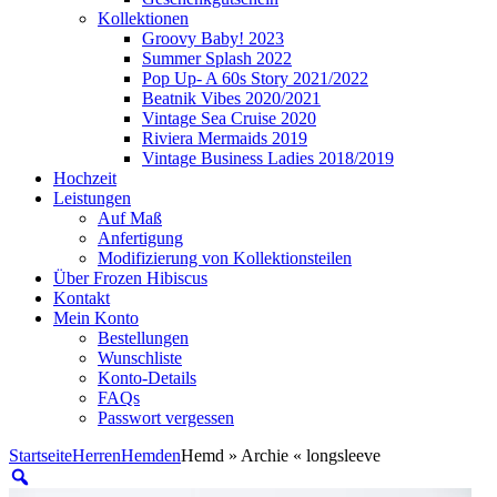
Kollektionen
Groovy Baby! 2023
Summer Splash 2022
Pop Up- A 60s Story 2021/2022
Beatnik Vibes 2020/2021
Vintage Sea Cruise 2020
Riviera Mermaids 2019
Vintage Business Ladies 2018/2019
Hochzeit
Leistungen
Auf Maß
Anfertigung
Modifizierung von Kollektionsteilen
Über Frozen Hibiscus
Kontakt
Mein Konto
Bestellungen
Wunschliste
Konto-Details
FAQs
Passwort vergessen
Startseite
Herren
Hemden
Hemd » Archie « longsleeve