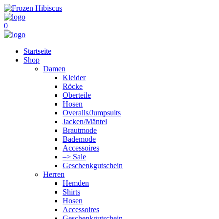
0
Startseite
Shop
Damen
Kleider
Röcke
Oberteile
Hosen
Overalls/Jumpsuits
Jacken/Mäntel
Brautmode
Bademode
Accessoires
–> Sale
Geschenkgutschein
Herren
Hemden
Shirts
Hosen
Accessoires
Geschenkgutschein