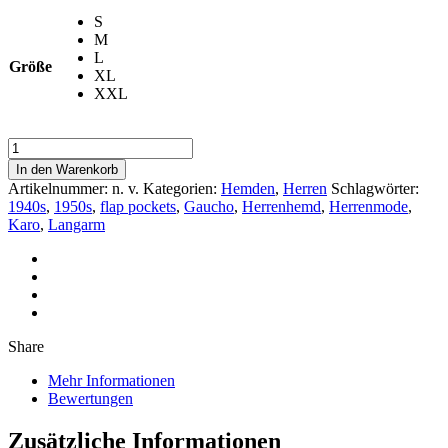
S
M
L
Größe
XL
XXL
Hemd
»
In den Warenkorb
Archie
Artikelnummer:
n. v.
Kategorien:
Hemden
,
Herren
Schlagwörter:
«
1940s
,
1950s
,
flap pockets
,
Gaucho
,
Herrenhemd
,
Herrenmode
,
longsleeve
Karo
,
Langarm
Menge
Share
Mehr Informationen
Bewertungen
Zusätzliche Informationen