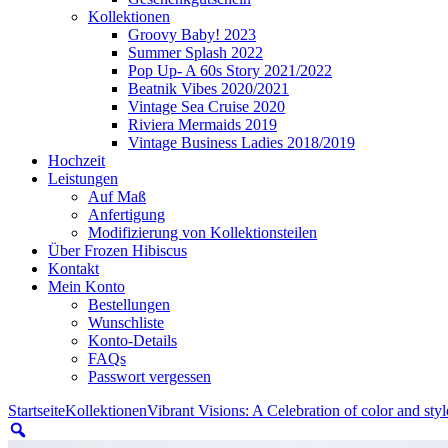
Kollektionen
Groovy Baby! 2023
Summer Splash 2022
Pop Up- A 60s Story 2021/2022
Beatnik Vibes 2020/2021
Vintage Sea Cruise 2020
Riviera Mermaids 2019
Vintage Business Ladies 2018/2019
Hochzeit
Leistungen
Auf Maß
Anfertigung
Modifizierung von Kollektionsteilen
Über Frozen Hibiscus
Kontakt
Mein Konto
Bestellungen
Wunschliste
Konto-Details
FAQs
Passwort vergessen
Startseite
Kollektionen
Vibrant Visions: A Celebration of color and sty