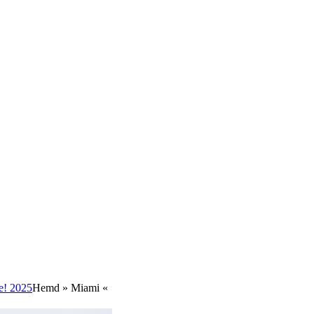
le! 2025
Hemd » Miami «