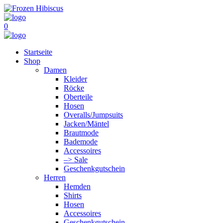
0
Startseite
Shop
Damen
Kleider
Röcke
Oberteile
Hosen
Overalls/Jumpsuits
Jacken/Mäntel
Brautmode
Bademode
Accessoires
–> Sale
Geschenkgutschein
Herren
Hemden
Shirts
Hosen
Accessoires
Geschenkgutschein