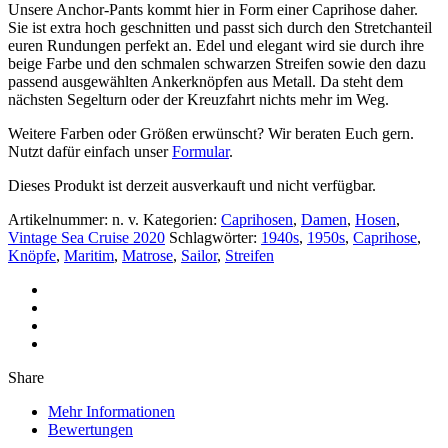
Unsere Anchor-Pants kommt hier in Form einer Caprihose daher.
Sie ist extra hoch geschnitten und passt sich durch den Stretchanteil
euren Rundungen perfekt an. Edel und elegant wird sie durch ihre
beige Farbe und den schmalen schwarzen Streifen sowie den dazu
passend ausgewählten Ankerknöpfen aus Metall. Da steht dem
nächsten Segelturn oder der Kreuzfahrt nichts mehr im Weg.
Weitere Farben oder Größen erwünscht? Wir beraten Euch gern.
Nutzt dafür einfach unser
Formular
.
Dieses Produkt ist derzeit ausverkauft und nicht verfügbar.
Artikelnummer:
n. v.
Kategorien:
Caprihosen
,
Damen
,
Hosen
,
Vintage Sea Cruise 2020
Schlagwörter:
1940s
,
1950s
,
Caprihose
,
Knöpfe
,
Maritim
,
Matrose
,
Sailor
,
Streifen
Share
Mehr Informationen
Bewertungen