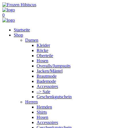
0
Startseite
Shop
Damen
Kleider
Röcke
Oberteile
Hosen
Overalls/Jumpsuits
Jacken/Mäntel
Brautmode
Bademode
Accessoires
–> Sale
Geschenkgutschein
Herren
Hemden
Shirts
Hosen
Accessoires
Geschenkgutschein