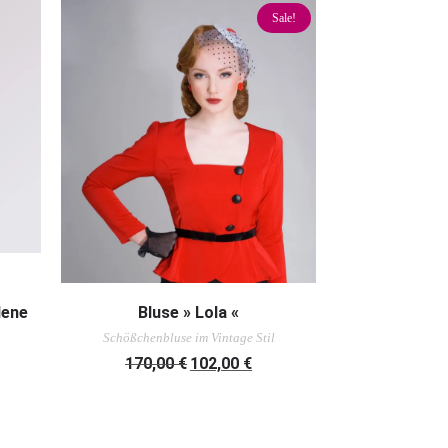
Sale!
AUSFÜHRUNG WÄHLEN
dene
Bluse » Lola «
Schößchenbluse im Vintage Stil
170,00
€
102,00
€