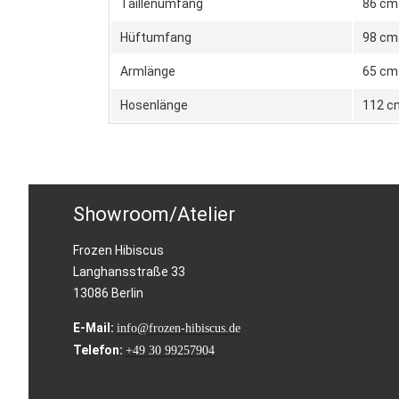
Taillenumfang
86 cm
Hüftumfang
98 cm
Armlänge
65 cm
Hosenlänge
112 c
Showroom/Atelier
Frozen Hibiscus
Langhansstraße 33
13086 Berlin
E-Mail:
info@frozen-hibiscus.de
Telefon:
+49 30 99257904