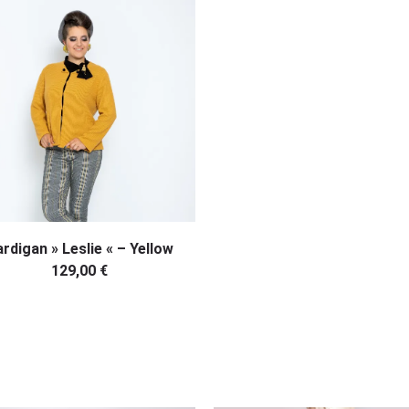
IN DEN WARENKORB
rdigan » Leslie « – Yellow
129,00
€