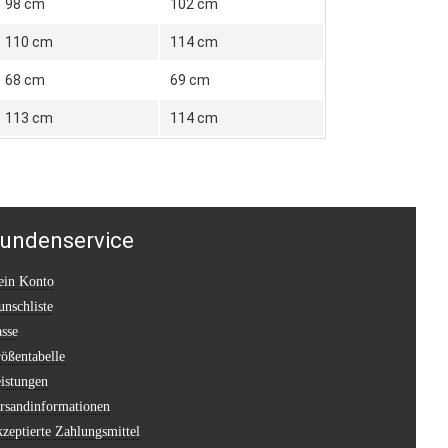
98 cm
102 cm
110 cm
114 cm
68 cm
69 cm
113 cm
114 cm
undenservice
in Konto
nschliste
sse
ößentabelle
istungen
rsandinformationen
zeptierte Zahlungsmittel