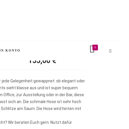
e «
 1960s Style
0
IN KONTO
155,00
€
ür jede Gelegenheit gewappnet: ob elegant oder
ants sieht klasse aus und ist super bequem
m Office, zur Ausstellung oder in der Bar, diese
asst sich an. Die schmale Hose ist sehr hoch
 Schlitze am Saum. Die Hose wird hinten mit
ht? Wir beraten Euch gern. Nutzt dafür