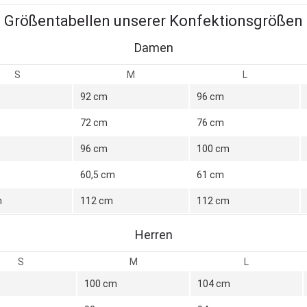
Größentabellen unserer Konfektionsgrößen
Damen
S
M
L
92 cm
96 cm
72 cm
76 cm
96 cm
100 cm
60,5 cm
61 cm
m
112 cm
112 cm
Herren
S
M
L
100 cm
104 cm