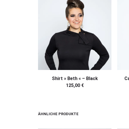
IN DEN WARENKORB
Shirt » Beth « – Black
Ca
125,00
€
ÄHNLICHE PRODUKTE