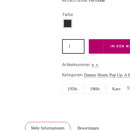
einfach unser
Formular
.
Farbe
IN DEN 
Artikelnummer:
n. v.
Kategorien:
,
,
Damen
Hosen
Pop Up- A 6
S
1950s
1960s
Karo
Mehr Informationen
Bewertungen