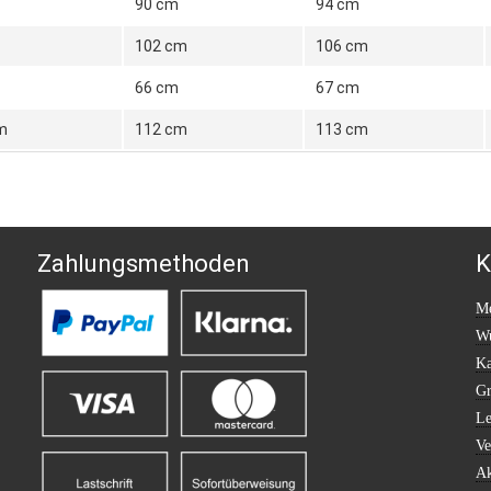
90 cm
94 cm
102 cm
106 cm
66 cm
67 cm
m
112 cm
113 cm
Zahlungsmethoden
K
Me
Wu
Ka
Gr
Le
Ve
Ak