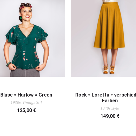
AUSFÜHRUNG WÄHLEN
AUSFÜHRUNG WÄHLEN
Bluse » Harlow « Green
Rock » Loretta « verschie
Farben
1930s, Vintage Stil
1940s style
125,00
€
149,00
€