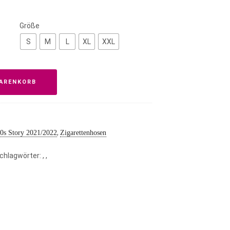
Größe
S
M
L
XL
XXL
WARENKORB
,
0s Story 2021/2022
Zigarettenhosen
chlagwörter:
,
,