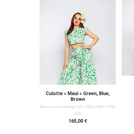
AUSFÜHRUNG WÄHLEN
Culotte » Maui « Green, Blue,
Brown
Hosenrock im Vintage Stil, 1940s 1960s 1970s
style
165,00
€