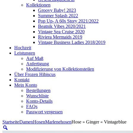
Kollektionen
Groovy Baby! 2023
Summer Splash 2022
Pop Up- A 60s Story 2021/2022
Beatnik Vibes 2020/2021
Vintage Sea Cruise 2020
Riviera Mermaids 2019
Vintage Business Ladies 2018/2019
Hochzeit
Leistungen
Auf Maß
Anfertigung
Modifizierung von Kollektionsteilen
Über Frozen Hibiscus
Kontakt
Mein Konto
Bestellungen
Wunschliste
Konto-Details
FAQs
Passwort vergessen
Startseite
Damen
Hosen
Marlenehosen
Hose » Ginger « Vintageblue