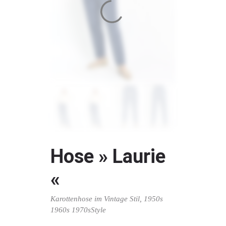
Hose » Laurie
«
Karottenhose im Vintage Stil, 1950s
1960s 1970sStyle