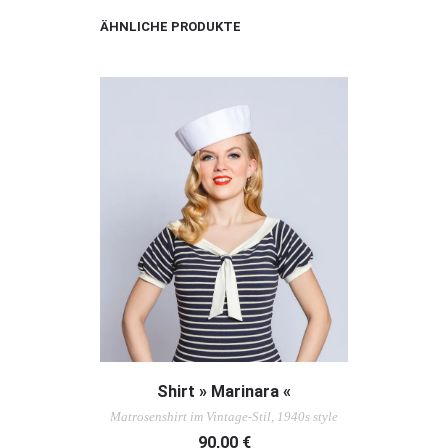
ÄHNLICHE PRODUKTE
AUSFÜHRUNG WÄHLEN
Shirt » Marinara «
Matrosenshirt im Vintage-Stil, 1940s style
90,00
€