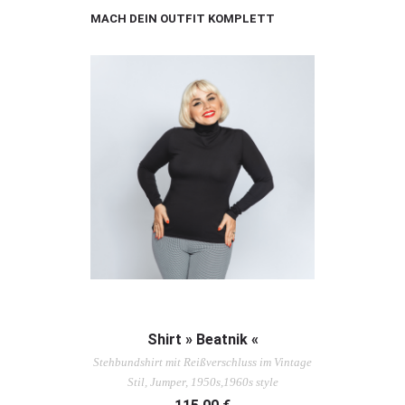
MACH DEIN OUTFIT KOMPLETT
AUSFÜHRUNG WÄHLEN
Shirt » Beatnik «
Stehbundshirt mit Reißverschluss im Vintage
Stil, Jumper, 1950s,1960s style