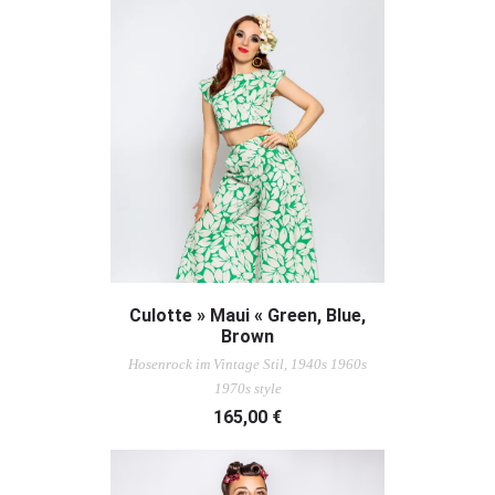
AUSFÜHRUNG WÄHLEN
Culotte » Maui « Green, Blue,
Brown
Hosenrock im Vintage Stil, 1940s 1960s
1970s style
165,00
€