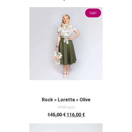
Sale!
AUSFÜHRUNG WÄHLEN
Rock » Loretta « Olive
1940s style
145,00
€
116,00
€