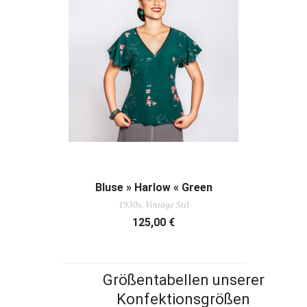
AUSFÜHRUNG WÄHLEN
Bluse » Harlow « Green
1930s, Vintage Stil
125,00
€
Größentabellen unserer
Konfektionsgrößen