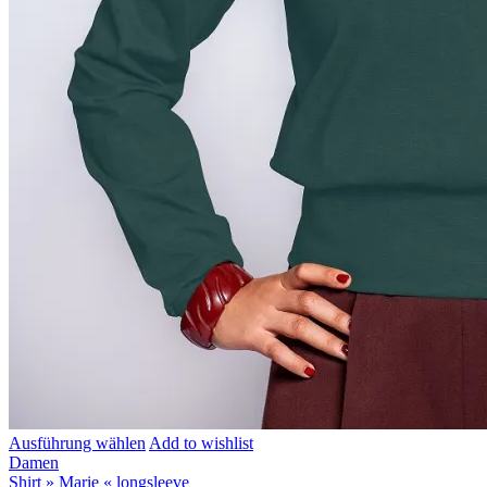
Ausführung wählen
Add to wishlist
Damen
Shirt » Marie « longsleeve