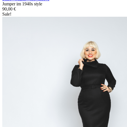
Jumper im 1940s style
90,00
€
Sale!