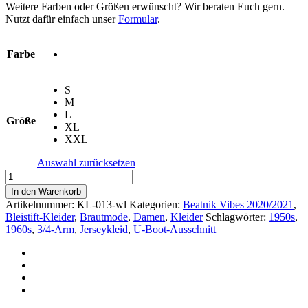
Weitere Farben oder Größen erwünscht? Wir beraten Euch gern.
Nutzt dafür einfach unser
Formular
.
Farbe
S
M
L
Größe
XL
XXL
Auswahl zurücksetzen
Kleid
»
In den Warenkorb
Liz
Artikelnummer:
KL-013-wl
Kategorien:
Beatnik Vibes 2020/2021
,
«
Bleistift-Kleider
,
Brautmode
,
Damen
,
Kleider
Schlagwörter:
1950s
,
Lurex
1960s
,
3/4-Arm
,
Jerseykleid
,
U-Boot-Ausschnitt
Menge