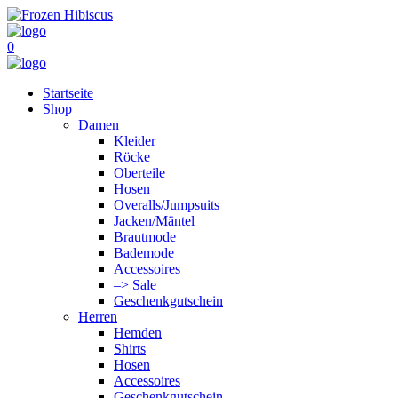
0
Startseite
Shop
Damen
Kleider
Röcke
Oberteile
Hosen
Overalls/Jumpsuits
Jacken/Mäntel
Brautmode
Bademode
Accessoires
–> Sale
Geschenkgutschein
Herren
Hemden
Shirts
Hosen
Accessoires
Geschenkgutschein