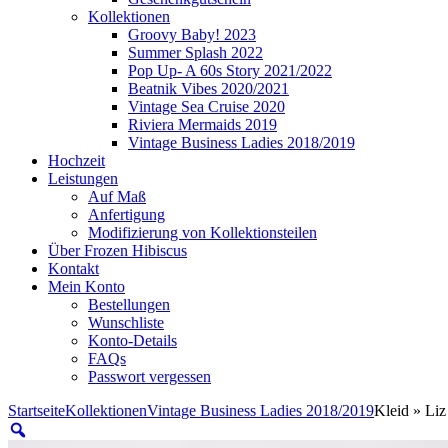
Kollektionen
Groovy Baby! 2023
Summer Splash 2022
Pop Up- A 60s Story 2021/2022
Beatnik Vibes 2020/2021
Vintage Sea Cruise 2020
Riviera Mermaids 2019
Vintage Business Ladies 2018/2019
Hochzeit
Leistungen
Auf Maß
Anfertigung
Modifizierung von Kollektionsteilen
Über Frozen Hibiscus
Kontakt
Mein Konto
Bestellungen
Wunschliste
Konto-Details
FAQs
Passwort vergessen
Startseite
Kollektionen
Vintage Business Ladies 2018/2019
Kleid » Liz