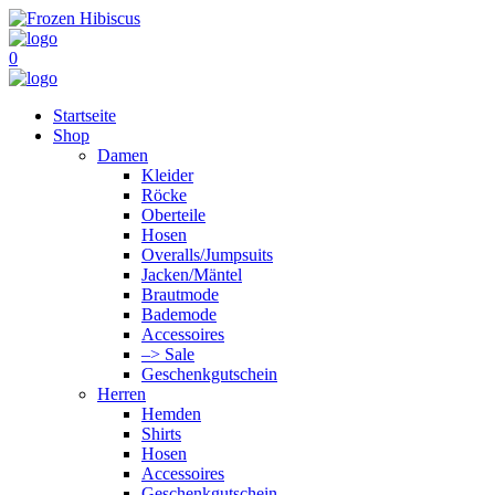
0
Startseite
Shop
Damen
Kleider
Röcke
Oberteile
Hosen
Overalls/Jumpsuits
Jacken/Mäntel
Brautmode
Bademode
Accessoires
–> Sale
Geschenkgutschein
Herren
Hemden
Shirts
Hosen
Accessoires
Geschenkgutschein