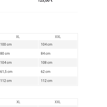
125,00
€
XL
XXL
100 cm
104 cm
80 cm
84 cm
104 cm
108 cm
61,5 cm
62 cm
112 cm
112 cm
XL
XXL