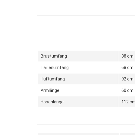
Brustumfang
88 cm
Taillenumfang
68 cm
Hüftumfang
92 cm
Armlänge
60 cm
Hosenlänge
112 c