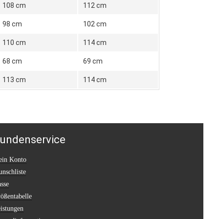
108 cm
112 cm
98 cm
102 cm
110 cm
114 cm
68 cm
69 cm
113 cm
114 cm
undenservice
in Konto
nschliste
sse
ößentabelle
istungen