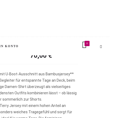
 Sky « Bamboo
le
0
IN KONTO
70,00
€
 mit U-Boot-Ausschnitt aus Bambusjersey**
 Begleiter für entspannte Tage an Deck, beim
ige Damen-Shirt überzeugt als vielseitiges
densten Outfits kombinieren lässt – ob lässig
r sommerlich zur Shorts.
Terry Jersey mit einem hohen Anteil an
sonders weiches Tragegefühl und sorgt für