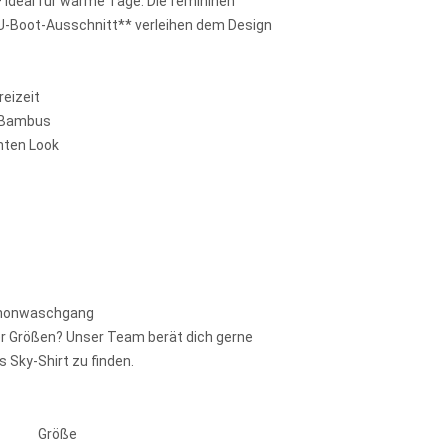
ideal für warme Tage. Die femininen
*U-Boot-Ausschnitt** verleihen dem Design
reizeit
m Bambus
chten Look
chonwaschgang
r Größen? Unser Team berät dich gerne
es Sky-Shirt zu finden.
Größe