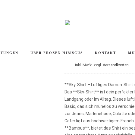
Startseite
Damen
Oberteile
Jerseyshirt » Sky « Bamboo
Jerseyshirt »
Flügelshirt im Vintage-Stil, 1940s sty
STUNGEN
ÜBER FROZEN HIBISCUS
KONTAKT
ME
inkl. MwSt.
zzgl.
Versandkosten
**Sky-Shirt – Luftiges Damen-Shirt
Das **Sky-Shirt** ist dein perfekter
Landgang oder im Alltag. Dieses luft
Basic, das sich mühelos zu verschie
zur Jeans, Marlenehose, Culotte ode
Gefertigt aus hochwertigem French 
**Bambus**, bietet das Shirt ein be