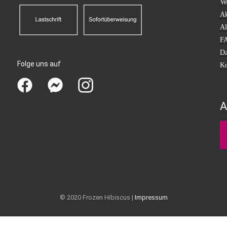
Ve
Ak
Al
F
Da
Folge uns auf
Ko
A
© 2020 Frozen Hibiscus |
Impressum