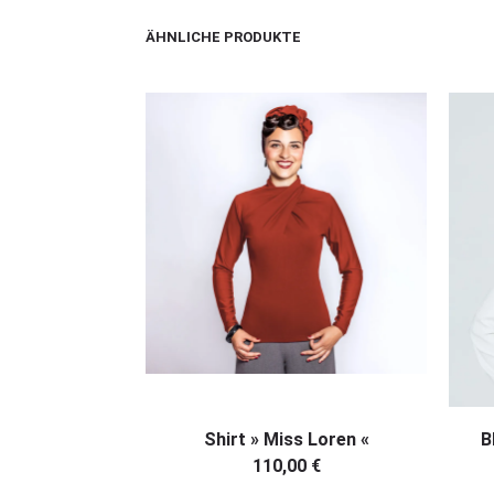
ÄHNLICHE PRODUKTE
AUSFÜHRUNG WÄHLEN
Shirt » Miss Loren «
B
110,00
€