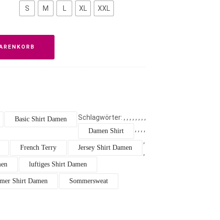
S
M
L
XL
XXL
WARENKORB
Schlagwörter:
,
,
,
,
,
,
,
,
Basic Shirt Damen
,
,
,
,
Damen Shirt
,
French Terry
Jersey Shirt Damen
,
men
luftiges Shirt Damen
mer Shirt Damen
Sommersweat