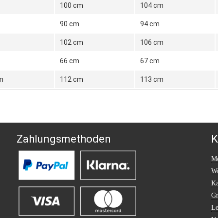
100 cm
104 cm
90 cm
94 cm
102 cm
106 cm
66 cm
67 cm
m
112 cm
113 cm
Zahlungsmethoden
K
Me
Wu
Ka
Gr
Le