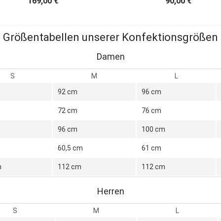
169,00
€
90,00
€
Größentabellen unserer Konfektionsgrößen
Damen
S
M
L
92 cm
96 cm
72 cm
76 cm
96 cm
100 cm
60,5 cm
61 cm
m
112 cm
112 cm
Herren
S
M
L