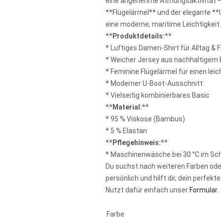
eine angenehme Atmungsaktivität – 
**Flügelärmel** und der elegante *
eine moderne, maritime Leichtigkeit.
**
Produktdetails:
**
* Luftiges Damen-Shirt für Alltag & F
* Weicher Jersey aus nachhaltige
* Feminine Flügelärmel für einen lei
* Moderner U-Boot-Ausschnitt
* Vielseitig kombinierbares Basic
**
Material:
**
* 95 % Viskose (Bambus)
* 5 % Elastan
**
Pflegehinweis:
**
* Maschinenwäsche bei 30 °C im S
Du suchst nach weiteren Farben ode
persönlich und hilft dir, dein perfekt
Nutzt dafür einfach unser
Formular
.
Farbe