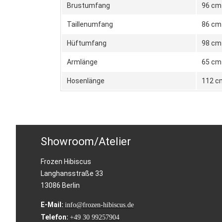
Brustumfang
96 cm
Taillenumfang
86 cm
Hüftumfang
98 cm
Armlänge
65 cm
Hosenlänge
112 c
Showroom/Atelier
Frozen Hibiscus
Langhansstraße 33
13086 Berlin
E-Mail:
info@frozen-hibiscus.de
Telefon:
+49 30 99257904