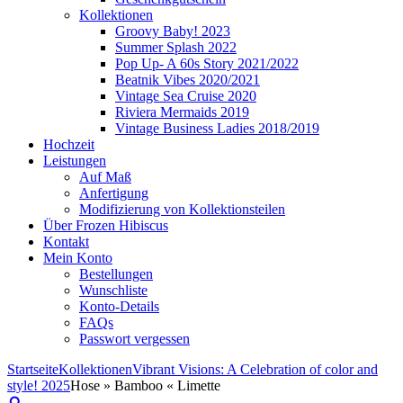
Kollektionen
Groovy Baby! 2023
Summer Splash 2022
Pop Up- A 60s Story 2021/2022
Beatnik Vibes 2020/2021
Vintage Sea Cruise 2020
Riviera Mermaids 2019
Vintage Business Ladies 2018/2019
Hochzeit
Leistungen
Auf Maß
Anfertigung
Modifizierung von Kollektionsteilen
Über Frozen Hibiscus
Kontakt
Mein Konto
Bestellungen
Wunschliste
Konto-Details
FAQs
Passwort vergessen
Startseite
Kollektionen
Vibrant Visions: A Celebration of color and
style! 2025
Hose » Bamboo « Limette