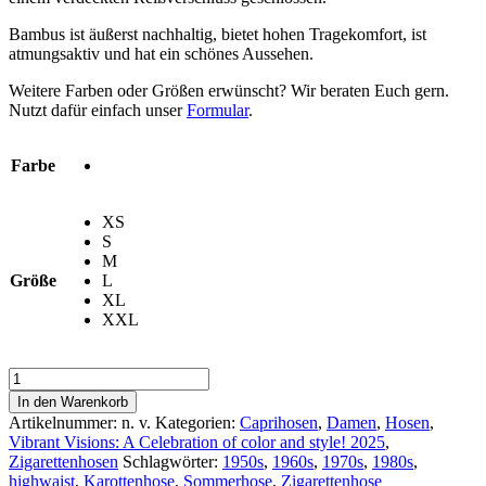
Bambus ist äußerst nachhaltig, bietet hohen Tragekomfort, ist
atmungsaktiv und hat ein schönes Aussehen.
Weitere Farben oder Größen erwünscht? Wir beraten Euch gern.
Nutzt dafür einfach unser
Formular
.
Farbe
XS
S
M
Größe
L
XL
XXL
Hose
»
In den Warenkorb
Bamboo
Artikelnummer:
n. v.
Kategorien:
Caprihosen
,
Damen
,
Hosen
,
«
Vibrant Visions: A Celebration of color and style! 2025
,
Limette
Zigarettenhosen
Schlagwörter:
1950s
,
1960s
,
1970s
,
1980s
,
Menge
highwaist
,
Karottenhose
,
Sommerhose
,
Zigarettenhose