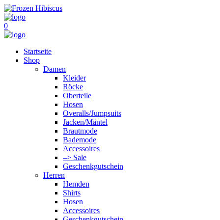
0
Startseite
Shop
Damen
Kleider
Röcke
Oberteile
Hosen
Overalls/Jumpsuits
Jacken/Mäntel
Brautmode
Bademode
Accessoires
–> Sale
Geschenkgutschein
Herren
Hemden
Shirts
Hosen
Accessoires
Geschenkgutschein