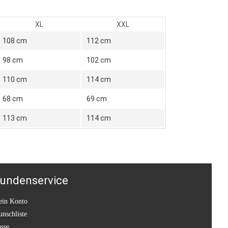
XL
XXL
108 cm
112 cm
98 cm
102 cm
110 cm
114 cm
68 cm
69 cm
113 cm
114 cm
undenservice
in Konto
nschliste
sse