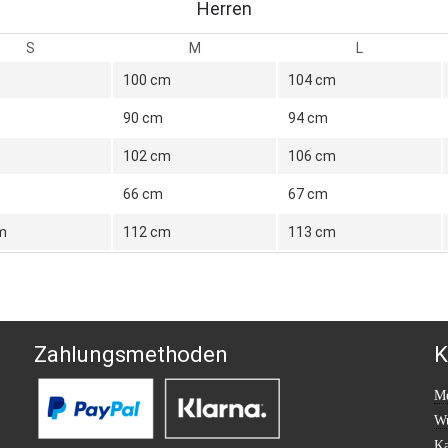
Herren
S
M
L
100 cm
104 cm
90 cm
94 cm
102 cm
106 cm
66 cm
67 cm
m
112 cm
113 cm
Zahlungsmethoden
K
Me
Wu
Ka