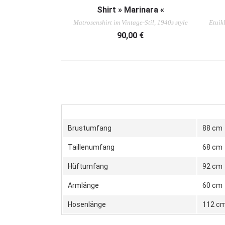
AUSFÜHRUNG WÄHLEN
Shirt » Marinara «
Matrosenshirt im Vintage-Stil, 1940s style
Etuikl
90,00
€
Brustumfang
88 cm
Taillenumfang
68 cm
Hüftumfang
92 cm
Armlänge
60 cm
Hosenlänge
112 c