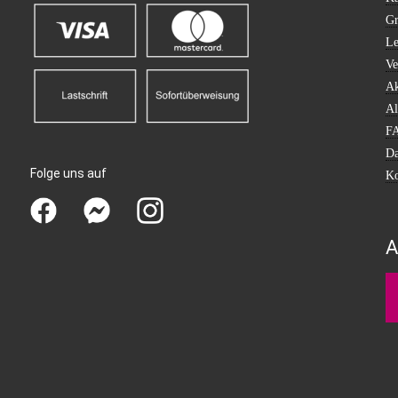
Gr
Le
Ve
Ak
Al
F
Da
Folge uns auf
Ko
A