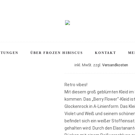
ollektionen
Vibrant Visions: A Celebration of color and style! 2025
Kleid » 
Kleid » Berry 
Sommerkleid, A-Linie, 1940s, 1950s, 
STUNGEN
ÜBER FROZEN HIBISCUS
KONTAKT
ME
inkl. MwSt.
zzgl.
Versandkosten
Retro vibes!
Mit diesem groß geblümten Kleid im
kommen. Das „Berry Flower“-Kleid is
Glockenrock in A-Linienform. Das Kle
Violet und Weiß und seinem schönen 
befindet sich ein weißer Stoffeinsat
gehalten wird. Durch den Elastanante