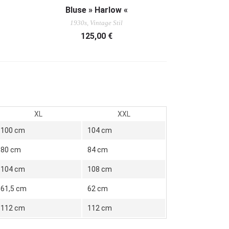
AUSFÜHRUNG WÄHLEN
Bluse » Harlow «
1930s, Vintage Stil
125,00
€
XL
XXL
100 cm
104 cm
80 cm
84 cm
104 cm
108 cm
61,5 cm
62 cm
112 cm
112 cm