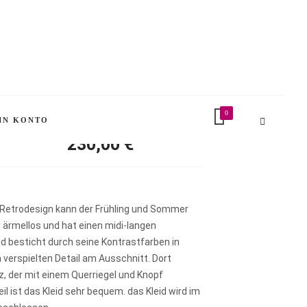
Berry Flower «
Flower «
1960s, 1970s style
0
IN KONTO
230,00
€
 Retrodesign kann der Frühling und Sommer
t ärmellos und hat einen midi-langen
id besticht durch seine Kontrastfarben in
verspielten Detail am Ausschnitt. Dort
z, der mit einem Querriegel und Knopf
il ist das Kleid sehr bequem. das Kleid wird im