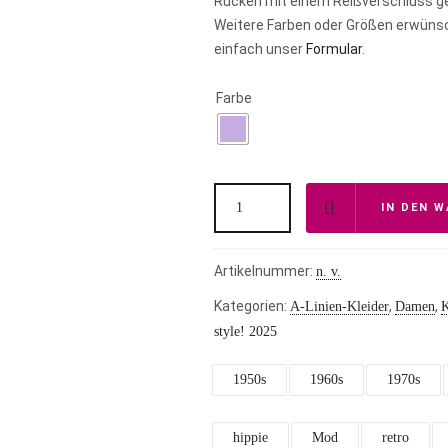
Rücken mit einem Reißverschluss g
Weitere Farben oder Größen erwünsc
einfach unser
Formular
.
Farbe
IN DEN 
Artikelnummer:
n. v.
Kategorien:
,
,
A-Linien-Kleider
Damen
K
style! 2025
1950s
1960s
1970s
hippie
Mod
retro