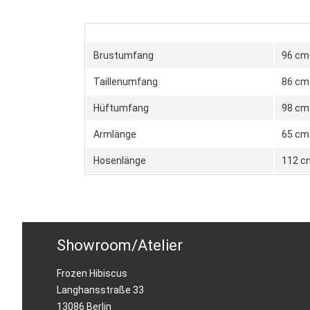
Brustumfang
96 cm
Taillenumfang
86 cm
Hüftumfang
98 cm
Armlänge
65 cm
Hosenlänge
112 c
Showroom/Atelier
Frozen Hibiscus
Langhansstraße 33
13086 Berlin