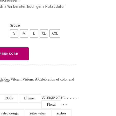
eschlossen.
ht? Wir beraten Euch gern. Nutzt dafür
Größe
S
M
L
XL
XXL
WARENKORB
,
leider
Vibrant Visions: A Celebration of color and
Schlagwörter:
,
,
,
,
,
,
,
,
1990s
Blumen
,
,
,
,
,
Floral
retro design
retro vibes
sixties