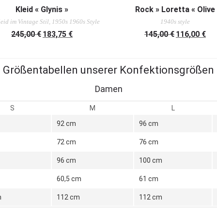
AUSFÜHRUNG WÄHLEN
AUSFÜHRUNG WÄHLEN
Kleid « Glynis »
Rock » Loretta « Olive
eid im Vintage Stil, 1950s 1960s Style
1940s style
245,00
€
183,75
€
145,00
€
116,00
€
Größentabellen unserer Konfektionsgrößen
Damen
S
M
L
92 cm
96 cm
72 cm
76 cm
96 cm
100 cm
60,5 cm
61 cm
m
112 cm
112 cm