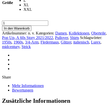
L
Größe
XL
XXL
Shirt
»
In den Warenkorb
Francis
Artikelnummer:
n. v.
Kategorien:
Damen
,
Kollektionen
,
Oberteile
,
Lurex
Pop Up- A 60s Story 2021/2022
,
Pullover
,
Shirts
Schlagwörter:
«
1950s
,
1960s
,
3/4-Arm
,
Fledermaus
,
Glitzer
,
italienisch
,
Lurex
,
Strick
midcentury
,
Strick
Lila
Menge
Share
Mehr Informationen
Bewertungen
Zusätzliche Informationen