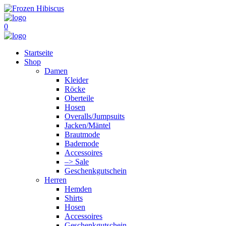
0
Startseite
Shop
Damen
Kleider
Röcke
Oberteile
Hosen
Overalls/Jumpsuits
Jacken/Mäntel
Brautmode
Bademode
Accessoires
–> Sale
Geschenkgutschein
Herren
Hemden
Shirts
Hosen
Accessoires
Geschenkgutschein