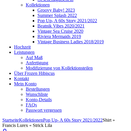
Kollektionen
Groovy Baby! 2023
Summer Splash 2022
Pop Up- A 60s Story 2021/2022
Beatnik Vibes 2020/2021
Vintage Sea Cruise 2020
Riviera Mermaids 2019
Vintage Business Ladies 2018/2019
Hochzeit
Leistungen
Auf Maß
Anfertigung
Modifizierung von Kollektionsteilen
Über Frozen Hibiscus
Kontakt
Mein Konto
Bestellungen
Wunschliste
Konto-Details
FAQs
Passwort vergessen
Startseite
Kollektionen
Pop Up- A 60s Story 2021/2022
Shirt »
Francis Lurex « Strick Lila