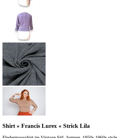
Shirt » Francis Lurex « Strick Lila
Fledermausshirt im Vintage Stil, Jumper, 1950s,1960s style