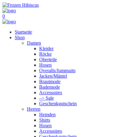
0
Startseite
Shop
Damen
Kleider
Röcke
Oberteile
Hosen
Overalls/Jumpsuits
Jacken/Mäntel
Brautmode
Bademode
Accessoires
–> Sale
Geschenkgutschein
Herren
Hemden
Shirts
Hosen
Accessoires
Geschenkgutschein