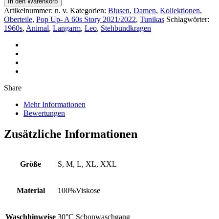
In den Warenkorb
Veruschka
Artikelnummer:
n. v.
Kategorien:
Blusen
,
Damen
,
Kollektionen
,
«
Oberteile
,
Pop Up- A 60s Story 2021/2022
,
Tunikas
Schlagwörter:
Menge
1960s
,
Animal
,
Langarm
,
Leo
,
Stehbundkragen
Share
Mehr Informationen
Bewertungen
Zusätzliche Informationen
Größe
S, M, L, XL, XXL
Material
100%Viskose
Waschhinweise
30°C Schonwaschgang