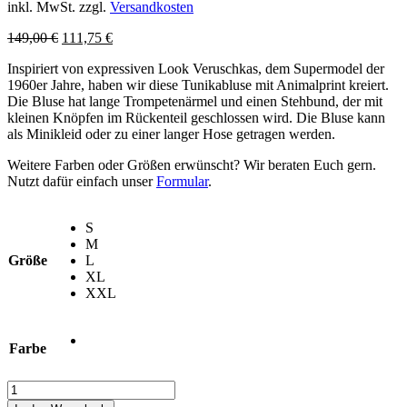
inkl. MwSt.
zzgl.
Versandkosten
149,00
€
111,75
€
Inspiriert von expressiven Look Veruschkas, dem Supermodel der
1960er Jahre, haben wir diese Tunikabluse mit Animalprint kreiert.
Die Bluse hat lange Trompetenärmel und einen Stehbund, der mit
kleinen Knöpfen im Rückenteil geschlossen wird. Die Bluse kann
als Minikleid oder zu einer langer Hose getragen werden.
Weitere Farben oder Größen erwünscht? Wir beraten Euch gern.
Nutzt dafür einfach unser
Formular
.
S
M
Größe
L
XL
XXL
Farbe
Tunika
»