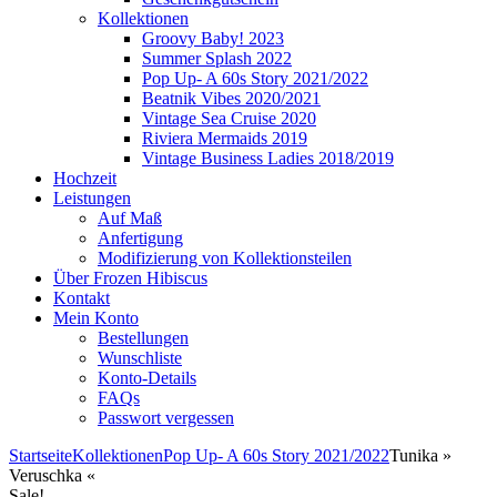
Kollektionen
Groovy Baby! 2023
Summer Splash 2022
Pop Up- A 60s Story 2021/2022
Beatnik Vibes 2020/2021
Vintage Sea Cruise 2020
Riviera Mermaids 2019
Vintage Business Ladies 2018/2019
Hochzeit
Leistungen
Auf Maß
Anfertigung
Modifizierung von Kollektionsteilen
Über Frozen Hibiscus
Kontakt
Mein Konto
Bestellungen
Wunschliste
Konto-Details
FAQs
Passwort vergessen
Startseite
Kollektionen
Pop Up- A 60s Story 2021/2022
Tunika »
Veruschka «
Sale!